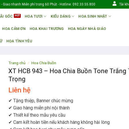
Tài k
- Giao nhanh Miễn phí trong 60 Phút - Hotline: 092.33.55.800
ÃI GỐC
HOA TƯƠI
KIỂU DÁNG
HOA SINH NHẬT
HOA CẢM ƠN
HOA KHAI TRƯƠNG
HOA NGÀY NHÀ GIÁO
NỮ
HOA TÌNH YÊU
Trang chủ
/
Hoa Chia Buồn
XT HCB 943 – Hoa Chia Buồn Tone Trắng 
Trọng
Liên hệ
✔ Tặng thiệp, Banner chúc mừng
✔ Giao hàng miễn phí nội thành
✔ Thiết kế theo mẫu yêu cầu
✔ Cam kết hoàn tiền nếu khách hàng không hài lòng