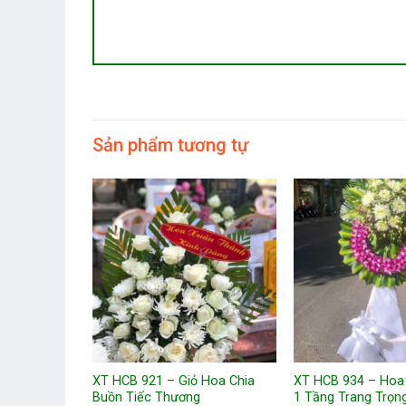
Sản phẩm tương tự
 Chia Buồn
XT HCB 921 – Giỏ Hoa Chia
XT HCB 934 – Hoa
g Trọng
Buồn Tiếc Thương
1 Tầng Trang Trọn