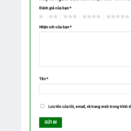
Đánh giá của bạn
*
1
2
3
4
5
Nhận xét của bạn
*
Tên
*
Lưu tên của tôi, email, và trang web trong trình d