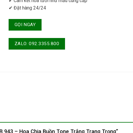
✔ Cam kết hoa tươi như mẫu cung cấp
✔ Đặt hàng 24/24
GỌI NGAY
ZALO: 092.3355.800
HCB 943 – Hoa Chia Buồn Tone Trắng Trang Trọng”