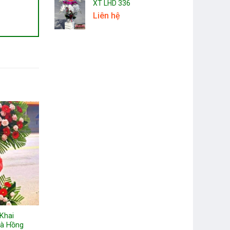
XT LHD 336
Liên hệ
Khai
và Hồng