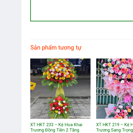
Sản phẩm tương tự
Hoa Khai
XT HKT 233 – Kệ Hoa Khai
XT HKT 219 – Kệ 
p
Trương Đồng Tiền 2 Tầng
Trương Sang Trọn