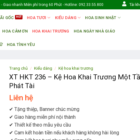
Tài k
- Giao nhanh Miễn phí trong 60 Phút - Hotline: 092.33.55.800
ÃI GỐC
HOA TƯƠI
KIỂU DÁNG
HOA SINH NHẬT
HOA CẢM ƠN
HOA KHAI TRƯƠNG
HOA NGÀY NHÀ GIÁO
NỮ
HOA TÌNH YÊU
Trang chủ
/
Kiểu dáng
/
Kệ hoa khai trương
XT HKT 236 – Kệ Hoa Khai Trương Một T
Phát Tài
Liên hệ
✔ Tặng thiệp, Banner chúc mừng
✔ Giao hàng miễn phí nội thành
✔ Thiết kế theo mẫu yêu cầu
✔ Cam kết hoàn tiền nếu khách hàng không hài lòng