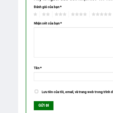
Đánh giá của bạn
*
1
2
3
4
5
Nhận xét của bạn
*
Tên
*
Lưu tên của tôi, email, và trang web trong trình d