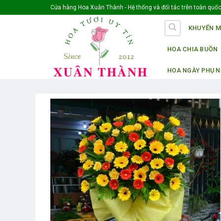
Skip
Cửa hàng Hoa Xuân Thành - Hệ thống và đối tác trên toàn quốc 
to
KHUYẾN M
content
HOA CHIA BUỒN
HOA NGÀY PHỤ 