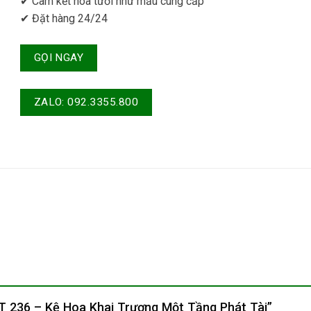
✔ Cam kết hoa tươi như mẫu cung cấp
✔ Đặt hàng 24/24
GỌI NGAY
ZALO: 092.3355.800
KT 236 – Kệ Hoa Khai Trương Một Tầng Phát Tài”