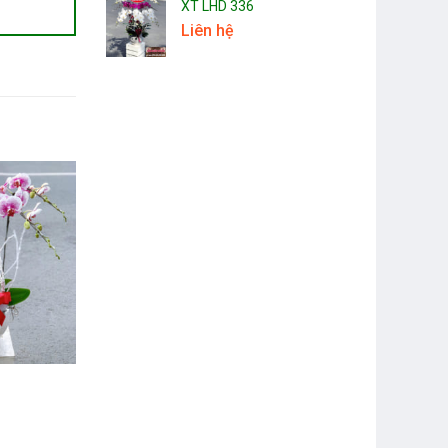
XT LHD 336
Liên hệ