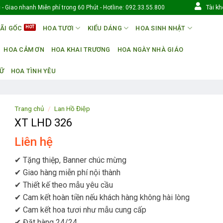
Tài k
- Giao nhanh Miễn phí trong 60 Phút - Hotline: 092.33.55.800
ÃI GỐC
HOA TƯƠI
KIỂU DÁNG
HOA SINH NHẬT
HOA CẢM ƠN
HOA KHAI TRƯƠNG
HOA NGÀY NHÀ GIÁO
NỮ
HOA TÌNH YÊU
Trang chủ
/
Lan Hồ Điệp
XT LHD 326
Liên hệ
✔ Tặng thiệp, Banner chúc mừng
✔ Giao hàng miễn phí nội thành
✔ Thiết kế theo mẫu yêu cầu
✔ Cam kết hoàn tiền nếu khách hàng không hài lòng
✔ Cam kết hoa tươi như mẫu cung cấp
✔ Đặt hàng 24/24