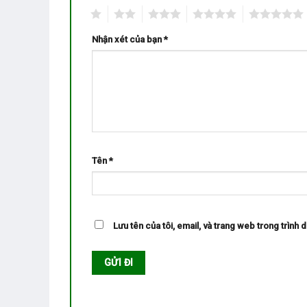
1
2
3
4
5
Nhận xét của bạn
*
Tên
*
Lưu tên của tôi, email, và trang web trong trình d