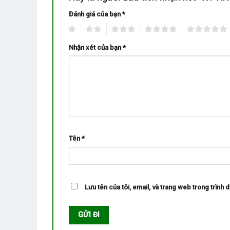
Đánh giá của bạn
*
1
2
3
4
5
Nhận xét của bạn
*
Tên
*
Lưu tên của tôi, email, và trang web trong trình d