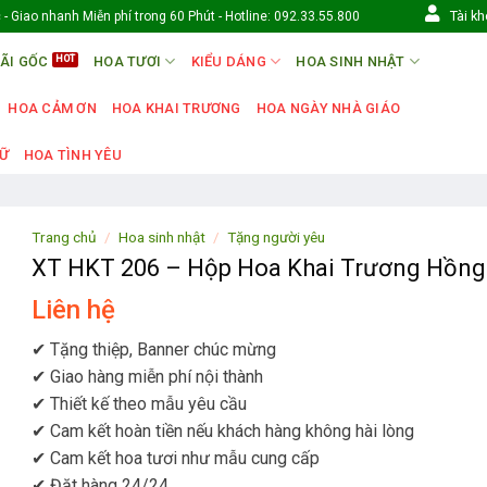
Tài k
- Giao nhanh Miễn phí trong 60 Phút - Hotline: 092.33.55.800
ÃI GỐC
HOA TƯƠI
KIỂU DÁNG
HOA SINH NHẬT
HOA CẢM ƠN
HOA KHAI TRƯƠNG
HOA NGÀY NHÀ GIÁO
NỮ
HOA TÌNH YÊU
Trang chủ
/
Hoa sinh nhật
/
Tặng người yêu
XT HKT 206 – Hộp Hoa Khai Trương Hồng
Liên hệ
✔ Tặng thiệp, Banner chúc mừng
✔ Giao hàng miễn phí nội thành
✔ Thiết kế theo mẫu yêu cầu
✔ Cam kết hoàn tiền nếu khách hàng không hài lòng
✔ Cam kết hoa tươi như mẫu cung cấp
✔ Đặt hàng 24/24