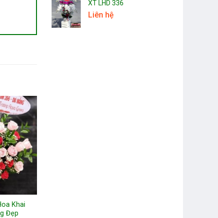
XT LHD 336
Liên hệ
Hoa Khai
ng Đẹp