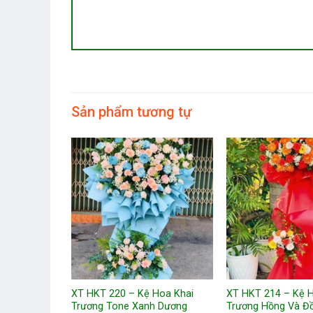
Sản phẩm tương tự
Hoa Sinh
XT HKT 220 – Kệ Hoa Khai
XT HKT 214 – Kệ 
 Thương
Trương Tone Xanh Dương
Trương Hồng Và Đồ