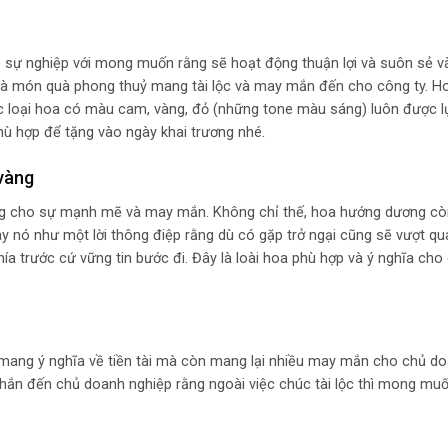
 sự nghiệp với mong muốn rằng sẽ hoạt động thuận lợi và suôn sẻ và
là món quà phong thuỷ mang tài lộc và may mắn đến cho công ty. Ho
ác loại hoa có màu cam, vàng, đỏ (những tone màu sáng) luôn được l
hù hợp để tặng vào ngày khai trương nhé.
vàng
ng cho sự mạnh mẽ và may mắn. Không chỉ thế, hoa hướng dương cò
này nó như một lời thông điệp rằng dù có gặp trở ngại cũng sẽ vượt q
ía trước cứ vững tin bước đi. Đây là loài hoa phù hợp và ý nghĩa cho
ỉ mang ý nghĩa về tiền tài mà còn mang lại nhiều may mắn cho chủ do
nhắn đến chủ doanh nghiệp rằng ngoài việc chúc tài lộc thì mong mu