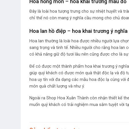
Hoa hồng môn – hoa khai trương màu đỏ
Đây là loài hoa tượng trưng cho sự nhiệt huyết và t
chỉ thế nó còn mang ý nghĩa cầu mong cho chủ doanh
Hoa lan hồ điệp – hoa khai trương ý nghĩa
Hoa lan thường là loài hoa được nhiều người lựa chọ
sang trọng và tinh tế. Nhiều người cho rằng hoa lan
có khả năng giữ độ tươi lâu nên cũng được cho là sự
Để có được một thành phẩm hoa khai trương ý nghĩa v
giúp quý khách có được món quà thật độc lạ và độ tư
hoa uy tín với đa dạng các mẫu hoa độc lạ cùng với
món quà chất lượng và như ý.
Ngoài ra Shop Hoa Xuân Thành còn nhận thiết kế th
muốn quý khách có trải nghiệm mua sắm tuyệt vời tạ