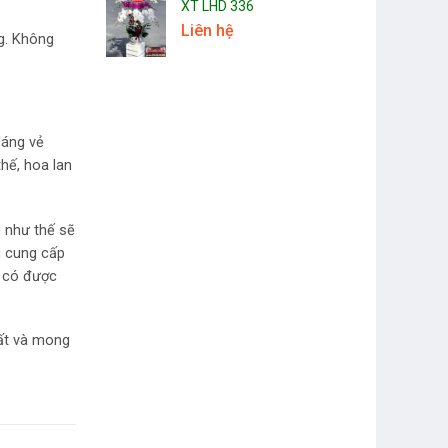
XT LHD 336
Liên hệ
ng. Không
dáng vẻ
hế, hoa lan
ì như thế sẽ
i cung cấp
h có được
hất và mong