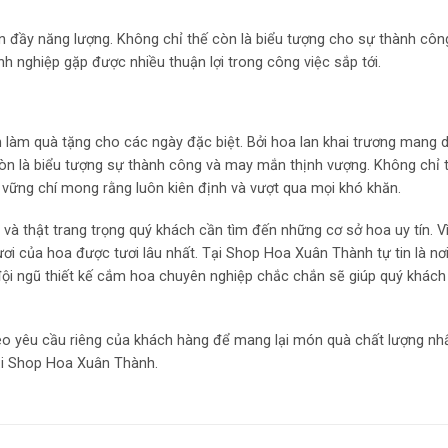
ràn đầy năng lượng. Không chỉ thế còn là biểu tượng cho sự thành cô
 nghiệp gặp được nhiều thuận lợi trong công việc sắp tới.
n làm quà tặng cho các ngày đặc biệt. Bởi hoa lan khai trương mang 
 còn là biểu tượng sự thành công và may mắn thịnh vượng. Không chỉ t
 vững chí mong rằng luôn kiên định và vượt qua mọi khó khăn.
à thật trang trọng quý khách cần tìm đến những cơ sở hoa uy tín. V
ơi của hoa được tươi lâu nhất. Tại Shop Hoa Xuân Thành tự tin là nơ
 đội ngũ thiết kế cắm hoa chuyên nghiệp chắc chắn sẽ giúp quý khác
eo yêu cầu riêng của khách hàng để mang lại món quà chất lượng n
i Shop Hoa Xuân Thành.