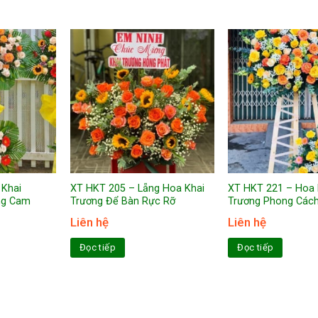
 Khai
XT HKT 205 – Lẵng Hoa Khai
XT HKT 221 – Hoa 
ng Cam
Trương Để Bàn Rực Rỡ
Trương Phong Cách
Liên hệ
Liên hệ
Đọc tiếp
Đọc tiếp