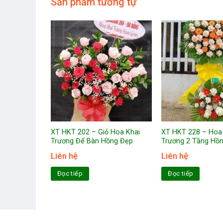
Sản phẩm tương tự
 Khai
XT HKT 202 – Giỏ Hoa Khai
XT HKT 228 – Hoa
Cúc Mẫu
Trương Để Bàn Hồng Đẹp
Trương 2 Tầng Hồ
Liên hệ
Liên hệ
Đọc tiếp
Đọc tiếp