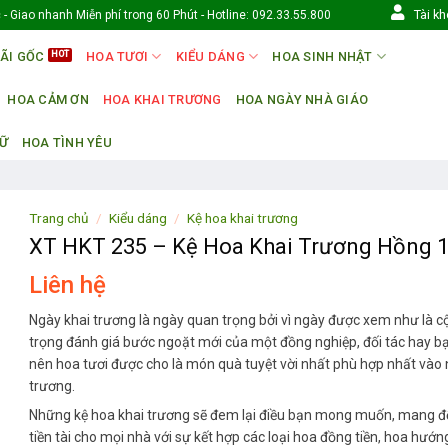
Tài k
- Giao nhanh Miễn phí trong 60 Phút - Hotline: 092.33.55.800
ÃI GỐC
HOA TƯƠI
KIỂU DÁNG
HOA SINH NHẬT
HOA CẢM ƠN
HOA KHAI TRƯƠNG
HOA NGÀY NHÀ GIÁO
NỮ
HOA TÌNH YÊU
Trang chủ
/
Kiểu dáng
/
Kệ hoa khai trương
XT HKT 235 – Kệ Hoa Khai Trương Hồng 
Liên hệ
Ngày khai trương là ngày quan trọng bởi vì ngày được xem như là 
trọng đánh giá bước ngoặt mới của một đồng nghiệp, đối tác hay b
nên hoa tươi được cho là món quà tuyệt vời nhất phù hợp nhất vào 
trương.
Những kệ hoa khai trương sẽ đem lại điều bạn mong muốn, mang đến
tiền tài cho mọi nhà với sự kết hợp các loại hoa đồng tiền, hoa hướ