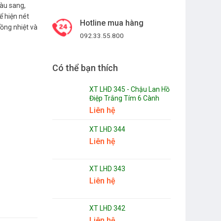
iàu sang,
ể hiện nét
Hotline mua hàng
nồng nhiệt và
092.33.55.800
Có thể bạn thích
XT LHD 345 - Chậu Lan Hồ
Điệp Trắng Tím 6 Cành
Liên hệ
XT LHD 344
Liên hệ
XT LHD 343
Liên hệ
XT LHD 342
Liên hệ