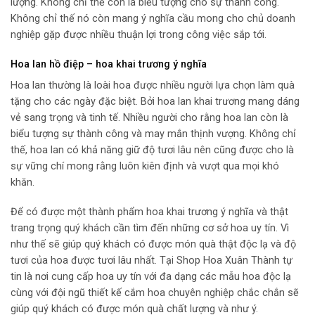
lượng. Không chỉ thế còn là biểu tượng cho sự thành công.
Không chỉ thế nó còn mang ý nghĩa cầu mong cho chủ doanh
nghiệp gặp được nhiều thuận lợi trong công việc sắp tới.
Hoa lan hồ điệp – hoa khai trương ý nghĩa
Hoa lan thường là loài hoa được nhiều người lựa chọn làm quà
tặng cho các ngày đặc biệt. Bởi hoa lan khai trương mang dáng
vẻ sang trọng và tinh tế. Nhiều người cho rằng hoa lan còn là
biểu tượng sự thành công và may mắn thịnh vượng. Không chỉ
thế, hoa lan có khả năng giữ độ tươi lâu nên cũng được cho là
sự vững chí mong rằng luôn kiên định và vượt qua mọi khó
khăn.
Để có được một thành phẩm hoa khai trương ý nghĩa và thật
trang trọng quý khách cần tìm đến những cơ sở hoa uy tín. Vì
như thế sẽ giúp quý khách có được món quà thật độc lạ và độ
tươi của hoa được tươi lâu nhất. Tại Shop Hoa Xuân Thành tự
tin là nơi cung cấp hoa uy tín với đa dạng các mẫu hoa độc lạ
cùng với đội ngũ thiết kế cắm hoa chuyên nghiệp chắc chắn sẽ
giúp quý khách có được món quà chất lượng và như ý.