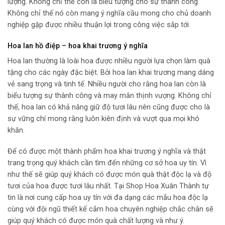
lượng. Không chỉ thế còn là biểu tượng cho sự thành công.
Không chỉ thế nó còn mang ý nghĩa cầu mong cho chủ doanh
nghiệp gặp được nhiều thuận lợi trong công việc sắp tới.
Hoa lan hồ điệp – hoa khai trương ý nghĩa
Hoa lan thường là loài hoa được nhiều người lựa chọn làm quà
tặng cho các ngày đặc biệt. Bởi hoa lan khai trương mang dáng
vẻ sang trọng và tinh tế. Nhiều người cho rằng hoa lan còn là
biểu tượng sự thành công và may mắn thịnh vượng. Không chỉ
thế, hoa lan có khả năng giữ độ tươi lâu nên cũng được cho là
sự vững chí mong rằng luôn kiên định và vượt qua mọi khó
khăn.
Để có được một thành phẩm hoa khai trương ý nghĩa và thật
trang trọng quý khách cần tìm đến những cơ sở hoa uy tín. Vì
như thế sẽ giúp quý khách có được món quà thật độc lạ và độ
tươi của hoa được tươi lâu nhất. Tại Shop Hoa Xuân Thành tự
tin là nơi cung cấp hoa uy tín với đa dạng các mẫu hoa độc lạ
cùng với đội ngũ thiết kế cắm hoa chuyên nghiệp chắc chắn sẽ
giúp quý khách có được món quà chất lượng và như ý.