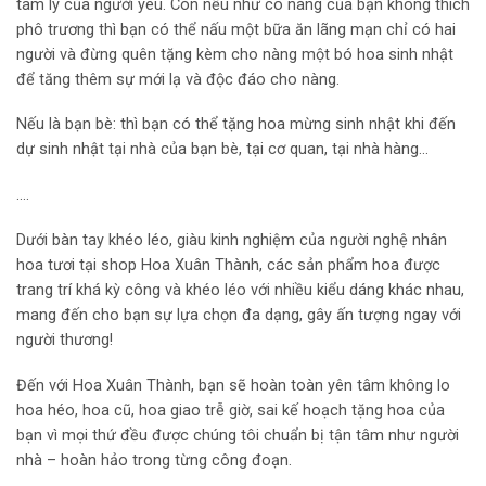
tâm lý của người yêu. Còn nếu như cô nàng của bạn không thích
phô trương thì bạn có thể nấu một bữa ăn lãng mạn chỉ có hai
người và đừng quên tặng kèm cho nàng một bó hoa sinh nhật
để tăng thêm sự mới lạ và độc đáo cho nàng.
Nếu là bạn bè: thì bạn có thể tặng hoa mừng sinh nhật khi đến
dự sinh nhật tại nhà của bạn bè, tại cơ quan, tại nhà hàng…
….
Dưới bàn tay khéo léo, giàu kinh nghiệm của người nghệ nhân
hoa tươi tại shop Hoa Xuân Thành, các sản phẩm hoa được
trang trí khá kỳ công và khéo léo với nhiều kiểu dáng khác nhau,
mang đến cho bạn sự lựa chọn đa dạng, gây ấn tượng ngay với
người thương!
Đến với Hoa Xuân Thành, bạn sẽ hoàn toàn yên tâm không lo
hoa héo, hoa cũ, hoa giao trễ giờ, sai kế hoạch tặng hoa của
bạn vì mọi thứ đều được chúng tôi chuẩn bị tận tâm như người
nhà – hoàn hảo trong từng công đoạn.